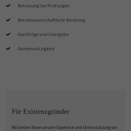
info@yourdomain.com
Betreuung bei Prüfungen
About us
Betriebswirtschaftliche Beratung
Lorem ipsum dolor sit amet, consectetuer adipiscing
Nachfolge und Übergabe
elit.
Aenean commodo ligula eget dolor. Aenean massa. Cum
Gemeinnützigkeit
sociis natoque penatibus et magnis dis parturient montes,
nascetur ridiculus mus. Donec quam felis, ultricies nec.
Für Existenzgründer
Wir bieten Ihnen unsere Expertise und Unterstützung bei